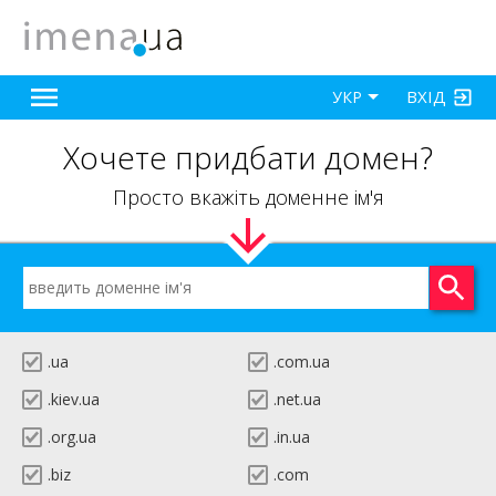
ВХІД
УКР
Хочете придбати домен?
Просто вкажіть доменне ім'я
.ua
.com.ua
.kiev.ua
.net.ua
.org.ua
.in.ua
.biz
.com